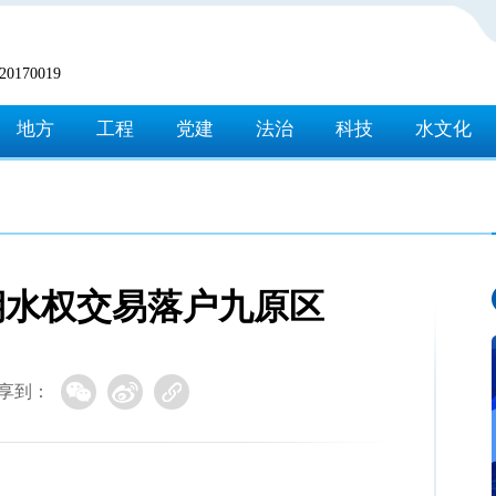
170019
地方
工程
党建
法治
科技
水文化
期水权交易落户九原区
享到：