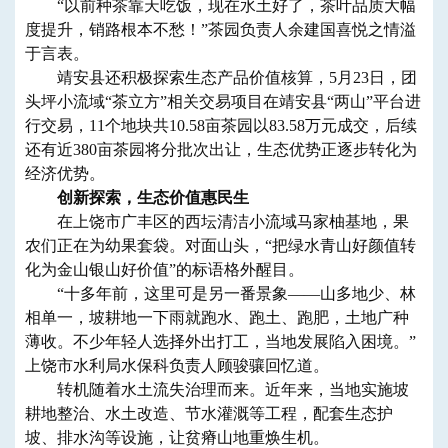
“以前种茶靠天吃饭，现在水土好了，茶叶品质大幅
度提升，销路根本不愁！”茶园负责人余建国喜悦之情溢
于言表。
靖安县还积极探索生态产品价值核算，5月23日，团
头坪小流域“茶立方”相关交易项目在靖安县“两山”平台进
行交易，11个地块共10.58亩茶园以83.58万元成交，后续
还有近380亩茶园将分批次出让，生态优势正逐步转化为
经济优势。
创新探索，生态价值惠民生
在上饶市广丰区的西坛清洁小流域马家柚基地，果
农们正在为幼果套袋。对面山头，“把绿水青山好颜值转
化为金山银山好价值”的标语格外醒目。
“十多年前，这里可是另一番景象——山多地少、林
相单一，坡耕地一下雨就跑水、跑土、跑肥，土地广种
薄收。不少年轻人选择外出打工，当地发展陷入困境。”
上饶市水利局水保科负责人顾骏骧回忆道。
转机随着水土流失治理而来。近年来，当地实施坡
耕地整治、水土改造、节水灌溉等工程，配套生态护
坡、排水沟等设施，让贫瘠山地重焕生机。