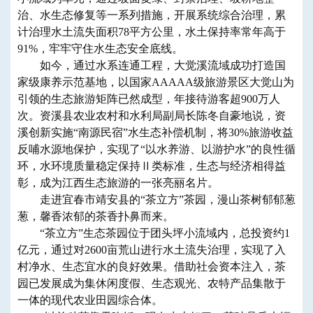
治、水生态修复等一系列措施，开展系统综合治理，累
计治理水土流失面积78平方公里，水土保持率常年高于
91%，牢牢守住水生态安全底线。
如今，通过水系连通工程，大觉溪流域成功打造国
家级康养示范基地，以国家AAAAA级旅游景区大觉山为
引领的生态旅游矩阵已然成型，年接待游客超900万人
次。资溪县农业农村和水利局副局长陈冬自豪地说，资
溪创新实施“南源民宿”水生态补偿机制，将30%旅游收益
反哺水源地保护，实现了“以水养游、以游护水”的良性循
环，水环境质量稳定保持Ⅱ类标准，生态与经济相得益
彰，成为江西生态旅游的一张亮丽名片。
走进宜春市靖安县的“茶立方”茶园，漫山茶树郁郁葱
葱，馨香浓郁的茶香扑鼻而来。
“茶立方”生态茶园位于团头坪小流域内，总投资约1
亿元，通过对2600亩荒山进行水土流失治理，实现了入
村净水、生态宜水的良好效果。借助社会资本注入，茶
园已发展成为集休闲度假、生态观光、农特产品集散于
一体的现代农业田园综合体。