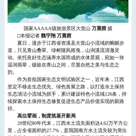
国家AAAAA级旅游景区大觉山
万晨茜
摄
□本报记者
魏宇翔 万晨茜
夏日，漫步于江西省资溪县大觉山小流域的蜿蜒步
道，只见青山叠翠、绿树随风摇曳，山涧溪流清澈灵
动。依托良好生态涵养水源而成的水体景观，宛如一块
温润翡翠，镶嵌在青山之间，尽显自然之美与生态之
韵。
作为首批国家生态文明试验区之一，近年来，江西
坚定不移走生态优先、绿色发展之路，以打造水土保持
生态清洁小流域为抓手，累计建设特色小流域126条，持
续探索水土保持生态修复促进生态产品价值实现的新路
径。
高位擘画，制度筑基开新局
20世纪80年代末，江西水土流失面积达4.62万平方公
里，占全省面积的27.7%，是我国南方水土流失较为突出