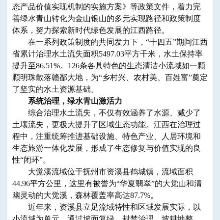
态产品价值实现机制的实施方案》等政策文件，着力完
善绿水青山转化为金山银山的多元实现路径和政策制度
体系，努力探索新时代绿色发展的江西路径。
在一系列政策制度的共同发力下，“十四五”期间江西
省累计治理水土流失面积5497.03平方千米，水土保持率
提升至86.51%。126条各具特色的生态清洁小流域如一颗
颗明珠散落赣鄱大地，为“乡村兴、农村美、百姓富”奠定
了坚实的水土资源基础。
系统治理，绿水青山激活力
综合治理水土流失，不仅有效涵养了水源、减少了
土壤流失，更极大提升了区域生态功能。江西在治理过
程中，注重统筹推进基础设施、特色产业、人居环境和
生态旅游一体化发展，形成了生态修复与价值实现的良
性“闭环”。
大觉溪流域位于抚州市资溪县鹤城镇，流域面积
44.96平方公里，这里有被誉为“华夏翡翠”的大觉山和清
幽灵动的大觉溪，森林覆盖率高达87.7%。
近年来，资溪县立足流域特性和区域发展实际，以
小流域为单元，通过坡面复绿、封禁治理、坡耕地整