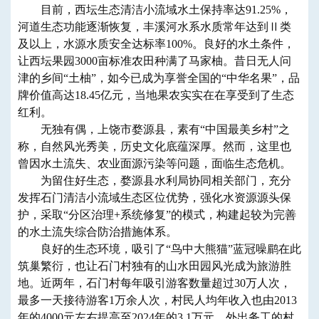
目前，西坛生态清洁小流域水土保持率达91.25%，
河道生态功能逐渐恢复，丰溪河水系水质常年达到Ⅱ类
及以上，水源水质安全达标率100%。良好的水土条件，
让西坛果园3000亩标准农田种满了马家柚。昔日无人问
津的乡间“土柚”，如今已成为享誉全国的“中华名果”，品
牌价值高达18.45亿元，当地果农实实在在享受到了生态
红利。
无独有偶，上饶市婺源县，素有“中国最美乡村”之
称，自然风光秀美，历史文化底蕴深厚。然而，这里也
曾因水土流失、农业面源污染等问题，面临生态危机。
为留住好生态，婺源县水利局协同相关部门，充分
发挥石门清洁小流域生态区位优势，强化水资源源头保
护，采取“分区治理+系统修复”的模式，构建起较为完善
的水土流失综合防治措施体系。
良好的生态环境，吸引了“鸟中大熊猫”蓝冠噪鹛在此
筑巢繁衍，也让石门村独有的山水田园风光成为旅游胜
地。近两年，石门村每年吸引游客数量超过30万人次，
最多一天接待游客1万余人次，村民人均年收入也由2013
年的4000元左右提高至2024年的3.1万元。外出务工的村