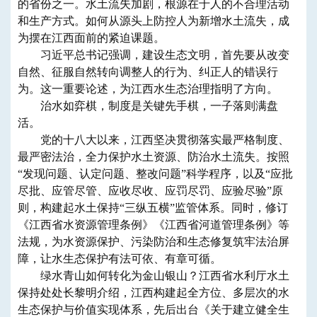
的省份之一。水土流失加剧，根源在于人的不合理活动
和生产方式。如何从源头上防控人为新增水土流失，成
为摆在江西面前的紧迫课题。
习近平总书记强调，建设生态文明，首先要从改变
自然、征服自然转向调整人的行为、纠正人的错误行
为。这一重要论述，为江西水生态治理指明了方向。
治水如弈棋，制度是关键先手棋，一子落则满盘
活。
党的十八大以来，江西坚决贯彻落实最严格制度、
最严密法治，全力保护水土资源、防治水土流失。按照
“发现问题、认定问题、整改问题”科学程序，以及“应批
尽批、应管尽管、应收尽收、应罚尽罚、应验尽验”原
则，构建起水土保持“三纵五横”监管体系。同时，修订
《江西省水资源管理条例》《江西省河道管理条例》等
法规，为水资源保护、污染防治和生态修复筑牢法治屏
障，让水生态保护有法可依、有章可循。
绿水青山如何转化为金山银山？江西省水利厅水土
保持处处长黎明介绍，江西构建起全方位、多层次的水
生态保护与价值实现体系，先后出台《关于建立健全生