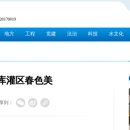
170019
地方
工程
党建
法治
科技
水文化
库灌区春色美
享到：