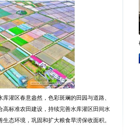
水库灌区
春意盎然
，
色彩斑斓的田园与道路、
合高标准农田建设，持续
完善
水库灌区
田间
水
善生态环境，巩固和扩大粮食旱涝保收面积。