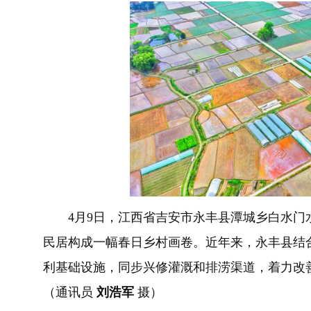
4
月
9
日，江西省吉安市永丰县潭城乡
白水门
民居构成
一幅春日乡村画卷
。
近年来，永丰县结
利基础设施，同步兴修灌溉和排涝渠道，着力改
（
通讯员
刘浩军
摄
）