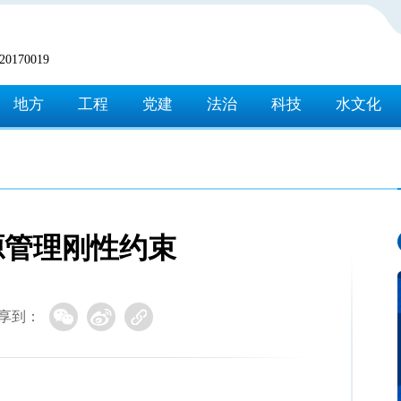
170019
地方
工程
党建
法治
科技
水文化
源管理刚性约束
享到：