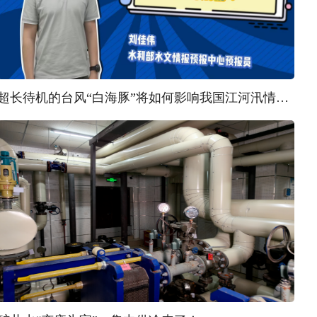
超长待机的台风“白海豚”将如何影响我国江河汛情？ | 汛问水雨情