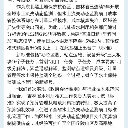
作为东北黑土地保护核心区，吉林省已连续7年开展
全域水土流失动态监测
，但
水土流失动态监测项目成本
管控体系
却
存在计量口径模糊、成本核算失准、区域差
异失衡等突出问题。
为
此，
吉林省水利厅相关部门
通过
分析近
3
年152组GPS轨迹数据，构建“基准日租+里程附
加”动态模型，使单日成本误差率降至4.5%以内，较传统
模式精度提升3倍以上
，
并在此基础上出台了《标准》。
新
标准
包括
“
动态
监测、站点运维、设备升级”
三
大板
块16个子任务，
首创
“项目
—
任务
—
子任务
—
成本要素”四
级分解法，
涵
盖
遥感解译、监测站点运维及升级、计量
管理
等
水土保持监测
全链条
、全过程，树立了水土保持
监测成本管理的新标尺。
“我们首次实现《政府会计准则》与行业技术规范深
度融合。”
吉林省水利厅相关工作负责人表示
，该
《
标
准
》
实现了预算管理从粗放到精细的转型，
极大提高了
预算编制效率，促进
了全省水土流失动态监测项目标准
化管理工作
，
为区域水土流失动态监测项目支出预算编
制提供借鉴，其经验可推广至全国丘陵山区及高寒地