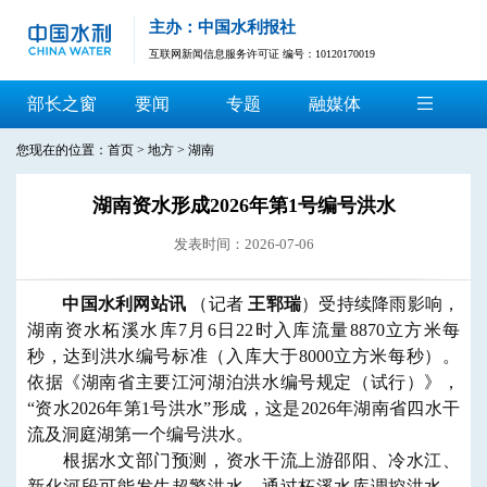
主办：中国水利报社
互联网新闻信息服务许可证 编号：10120170019
部长之窗
要闻
专题
融媒体
您现在的位置：
首页
>
地方
>
湖南
湖南资水形成2026年第1号编号洪水
发表时间：2026-07-06
中国水利网站讯
（记者
王郓瑞
）受持续降雨影响，
湖南资水柘溪水库7月6日22时入库流量8870立方米每
秒，达到洪水编号标准（入库大于8000立方米每秒）。
依据《湖南省主要江河湖泊洪水编号规定（试行）》，
“资水2026年第1号洪水”形成，这是2026年湖南省四水干
流及洞庭湖第一个编号洪水。
根据水文部门预测，资水干流上游邵阳、冷水江、
新化河段可能发生超警洪水。通过柘溪水库调控洪水，