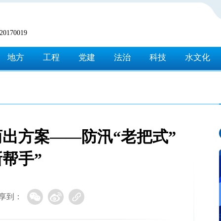
170019
地方
工程
党建
法治
科技
水文化
出方案——防汛“老把式”
新帮手”
享到：