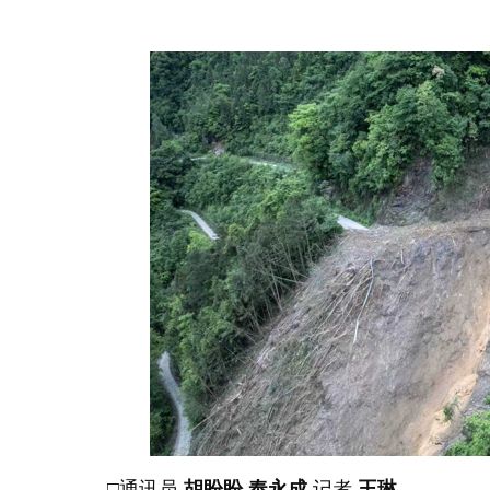
□通讯员
胡盼盼 奉永成
记者
王琳