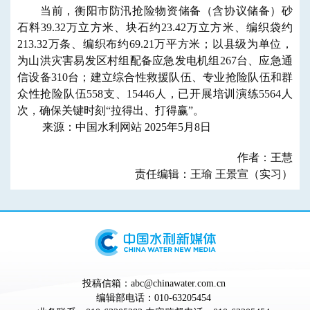
当前，衡阳
市防汛抢险物资储备（含协议储备）砂
石料39.32万立方米、块石约23.42万立方米、编织袋约
213.32万条、编织布约69.21万平方米
；
以县级为单位，
为山洪灾害易发区村组配备应急发电机组267台、应急通
信设备310台
；建立
综合性救援队伍、专业抢险队伍和群
众性抢险队伍558支
、
15446人，
已开展培训演练5564人
次，
确保关键时刻“拉得出、打得赢”。
来源：中国水利网站 2025年5月8日
作者：王慧
责任编辑：王瑜 王景宣（实习）
投稿信箱：abc@chinawater.com.cn
编辑部电话：010-63205454