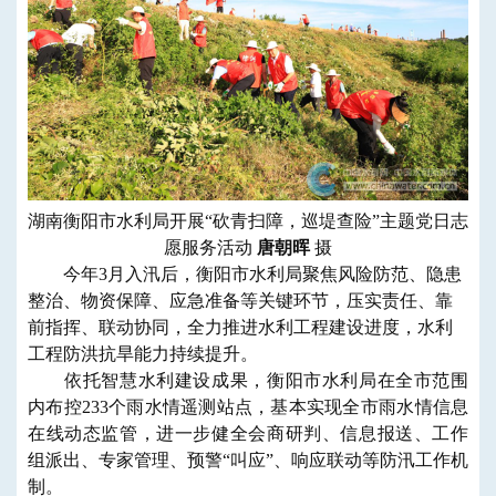
湖南衡阳市水利局开展“砍青扫障，巡堤查险”主题党日志
愿服务活动
唐朝晖
摄
今年3月入汛后，
衡阳市水利局聚焦风险防范、隐患
整治、物资保障、应急准备等关键环节，压实责任、靠
前指挥、联动协同
，
全力推进水利工程建设进度
，
水利
工程防洪抗旱能力
持续提升
。
依托智慧水利建设成果，
衡阳市水利局
在全市范围
内布控233个雨水情遥测站点
，
基本实现全市
雨水情信息
在线动态监管
，
进一步
健全会商研判、信息报送、工作
组派出、专家管理、预警“叫应”、响应联动等防汛工作机
制
。