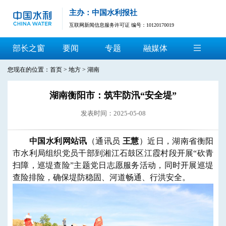
主办：中国水利报社
互联网新闻信息服务许可证 编号：10120170019
部长之窗
要闻
专题
融媒体
您现在的位置：
首页
>
地方
>
湖南
湖南衡阳市：筑牢防汛“安全堤”
发表时间：2025-05-08
中国水利网站讯
（通讯员
王慧
）近日，湖南省衡阳
市水利局组织党员干部到湘江石鼓区江霞村段开展“砍青
扫障，巡堤查险”主题党日志愿服务活动，同时开展巡堤
查险排险，确保堤防稳固、河道畅通、行洪安全。