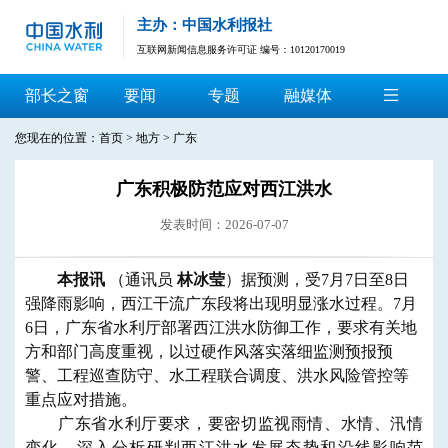
主办：中国水利报社
互联网新闻信息服务许可证 编号：10120170019
部长之窗
要闻
专题
融媒体
您现在的位置：
首页
>
地方
>
广东
广东积极防范应对西江洪水
发表时间：2026-07-07
本报讯
（通讯员
林冰莹
）据预测，受7月7日至8日
强降雨影响，西江干流广东段将出现明显涨水过程。7月
6日，广东省水利厅部署西江洪水防御工作，要求有关地
方和部门高度重视，以过硬作风落实落细监测预报预
警、工程巡查防守、水工程联合调度、洪水风险管控等
重点应对措施。
广东省水利厅要求，要密切监视雨情、水情、汛情
变化，深入分析研判西江洪水发展态势和沿线影响范