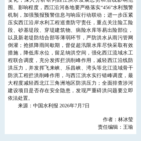
围、影响程度，西江沿河各地要严格落实“456”水利预警
机制，加强预报预警信息与响应行动联动；进一步压紧
压实西江沿岸水利工程巡查防守责任，重点关注险工险
段、砂基堤段、穿堤建筑物、病险水库等易出险部位，
以及新老堤防结合部等薄弱环节，严防洪水从雨污管网
倒灌；抢抓降雨间歇期，督促超汛限水库尽快采取有效
措施，降低库水位，留足纳洪空间，强化西江流域水工
程联合调度，充分发挥拦洪削峰作用，减轻西江沿线防
洪压力，并发挥飞来峡、乐昌峡、湾头等北江流域骨干
防洪工程拦洪削峰作用，与西江洪水实行错峰调度，最
大程度减轻西北江三角洲地区防洪压力；全面排查涉河
建设项目是否存在安全隐患，发现严重碍洪问题要立即
依法处置。
来源：中国水利报 2026年7月7日
作者：林冰莹
责任编辑：王瑜