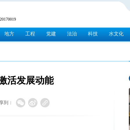
170019
地方
工程
党建
法治
科技
水文化
 激活发展动能
享到：