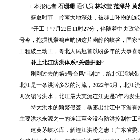
□本报记者
石珊珊
通讯员
林冰莹 范泽萍 黄
盛夏时节，岭南大地深处，被群山环抱的连
“开工！”7月22日11时27分，伴随着中央
号令，挖掘机轰鸣声响彻这片幽静的峡谷，国家“
工程破土动工，粤北人民翘首以盼多年的大事喜
补上北江防洪体系“关键拼图”
刚刚过去的第6号台风“韦帕”，给北江流域带
北江是一条洪涝多发的河流，2022年6月，北江流
两次编号洪水，北江最大支流连江更是3年内发
特大洪水的频繁侵袭，暴露出北江中下游有效
主要洪水来源之一的连江至今没有防洪控制性工
建黄茅峡水库，解连江洪涝之患！广东省委、