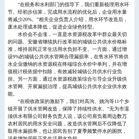
“在税务和水利部门的指导下，我们重新梳理用水环
节。经初步估算，完成用水流程的优化后，企业用水量
将减少20%。”相关企业负责人介绍，用水环节改造后，
废水处理成本降低，促进企业绿色转型。
水价会不会涨，一直是水资源税改革中群众最关切
的问题。安徽省继续执行改革前的城镇公共供水价格标
准，维持居民正常生活用水负担不变。一方面，通过增
设9%的城镇公共供水管网合理漏损率，在售水环节将供
水企业缴纳的水资源税在终端综合水价中单列，并在增
值税计税依据中扣除，有效减轻城镇公共供水行业负
担。另一方面，通过水资源税政策综合引导企业升级供
水管网、开展漏损治理，提高城镇公共供水企业供水效
能。
“在税收政策的激励下，我们对高沟、姚沟等11个乡
镇开展了供水管网改造，保障了持续性供水。”无为市濡
须供水有限公司财务负责人说，该公司肩负着周边数万
农村居民的用水安全问题，改造供水管网后不仅降低了
取用水漏损率，也让居民告别了夏季频繁停水的困扰，
没有增加居民正常生活用水负担。