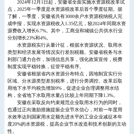
2024年12月1日起，安徽省全面实施水资源税改革试
点，2025年一季度是水资源税改革后首个季度征期。据
了解，一季度，安徽省共有3000余户水资源税纳税人完
成申报，实现水资源税收入1.35亿元，较2024年同期水资
源费收入增长6.7%。其中，工商业和城镇公共供水行业
分别增长23%和4%。
水资源税实行从量计征，根据水资源状况、取用水
类型和经济发展等情况实行差别税额。安徽省税务与水
利部门通力合作，加强信息共享，强化政策宣传，税费
制度实现平稳转换，征管平稳有序。
安徽省根据省内水资源分布特点，因地制宜实行分
区域、分水源类型差别税率，进行分类调控。改革后取
用地下水平均税负增加9%，促进企业合理调整用水结
构，全省地下水取用水量占比较上年同期下降1.3%。
安徽在采取反向约束规范企业取用水行为的同时，
也通过正向激励措施提振企业节水信心，对前一年度用
水效率达到国家用水定额先进水平的工业企业减征本年
度20%的水资源税，提高企业节水改造和技术创新的主动
性。