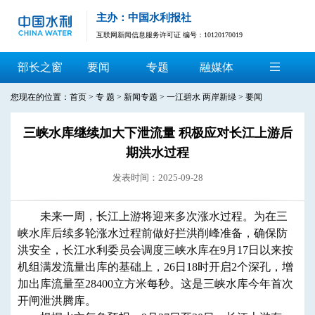
主办：中国水利报社
互联网新闻信息服务许可证 编号：10120170019
部长之窗
要闻
专题
融媒体
您现在的位置：
首页
>
专 题
>
新闻专题
>
一江碧水 两岸新绿
>
要闻
三峡水库继续加大下泄流量 积极应对长江上游后
期洪水过程
发表时间：2025-09-28
未来一周，长江上游将迎来多次涨水过程。为在三
峡水库后续多轮涨水过程前做好拦洪削峰准备，确保防
洪安全，长江水利委员会调度三峡水库在9月17日以来按
机组满发流量出库的基础上，26日18时开启2个深孔，增
加出库流量至28400立方米每秒。这是三峡水库今年首次
开闸泄洪腾库。