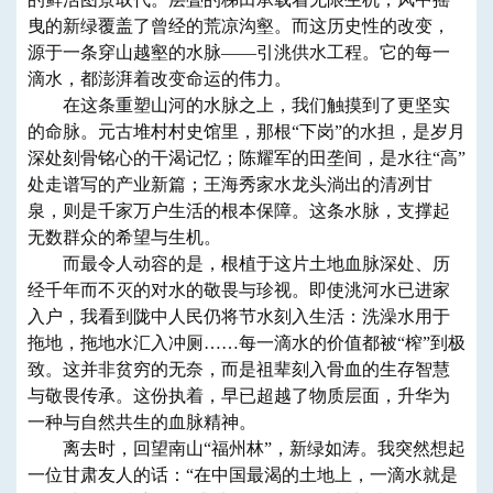
曳的新绿覆盖了曾经的荒凉沟壑。而这历史性的改变，
源于一条穿山越壑的水脉——引洮供水工程。它的每一
滴水，都澎湃着改变命运的伟力。
在这条重塑山河的水脉之上，我们触摸到了更坚实
的命脉。元古堆村村史馆里，那根“下岗”的水担，是岁月
深处刻骨铭心的干渴记忆；陈耀军的田垄间，是水往“高”
处走谱写的产业新篇；王海秀家水龙头淌出的清冽甘
泉，则是千家万户生活的根本保障。这条水脉，支撑起
无数群众的希望与生机。
而最令人动容的是，根植于这片土地血脉深处、历
经千年而不灭的对水的敬畏与珍视。即使洮河水已进家
入户，我看到陇中人民仍将节水刻入生活：洗澡水用于
拖地，拖地水汇入冲厕……每一滴水的价值都被“榨”到极
致。这并非贫穷的无奈，而是祖辈刻入骨血的生存智慧
与敬畏传承。这份执着，早已超越了物质层面，升华为
一种与自然共生的血脉精神。
离去时，回望南山“福州林”，新绿如涛。我突然想起
一位甘肃友人的话：“在中国最渴的土地上，一滴水就是