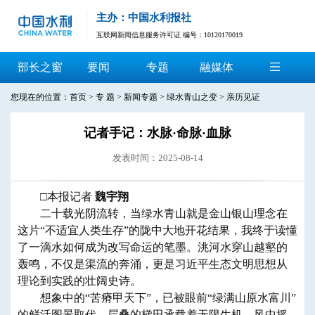
主办：中国水利报社
互联网新闻信息服务许可证 编号：10120170019
部长之窗
要闻
专题
融媒体
您现在的位置：
首页
>
专 题
>
新闻专题
>
绿水青山之变
>
亲历见证
记者手记：水脉·命脉·血脉
发表时间：2025-08-14
□本报记者
魏宇翔
二十载光阴流转，当绿水青山就是金山银山理念在
这片“不适宜人类生存”的陇中大地开花结果，我终于读懂
了一滴水如何成为改写命运的笔墨。洮河水穿山越壑的
轰鸣，不仅是渠流的奔涌，更是习近平生态文明思想从
理论到实践的壮阔史诗。
想象中的“苦瘠甲天下”，已被眼前“绿满山原水富川”
的鲜活图景取代。层叠的梯田承载着无限生机，风中摇