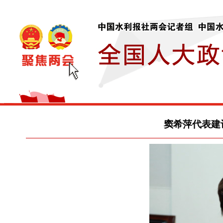
窦希萍代表建