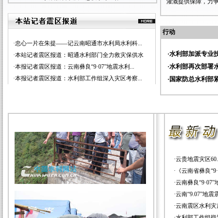
灌溉提供保障，力争
行动
·
忠心一片在朱提——记云南昭通市水利局水利科...
·
水利部加派专业技
·
本站记者震区报道：昭通水利部门全力救灾保供水
·
水利部再次部署水
·
本报记者震区报道：云南彝良“9·07”地震水利...
·
本报记者震区报道：水利部工作组深入灾区考察...
·
国家防总水利部紧
·
云贵地震灾区6
·
《云南省彝良“9
·
云南彝良“9·0
·
云南“9.07”
·
云南震区水利灾
·
水利部工作组指