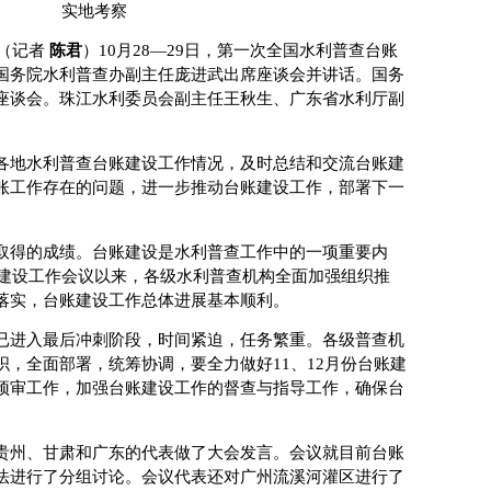
实地考察
（记者
陈君
）10月28—29日，第一次全国水利普查台账
国务院水利普查办副主任庞进武出席座谈会并讲话。国务
座谈会。珠江水利委员会副主任王秋生、广东省水利厅副
地水利普查台账建设工作情况，及时总结和交流台账建
账工作存在的问题，进一步推动台账建设工作，部署下一
得的成绩。台账建设是水利普查工作中的一项重要内
账建设工作会议以来，各级水利普查机构全面加强组织推
落实，台账建设工作总体进展基本顺利。
进入最后冲刺阶段，时间紧迫，任务繁重。各级普查机
，全面部署，统筹协调，要全力做好11、12月份台账建
预审工作，加强台账建设工作的督查与指导工作，确保台
州、甘肃和广东的代表做了大会发言。会议就目前台账
法进行了分组讨论。会议代表还对广州流溪河灌区进行了