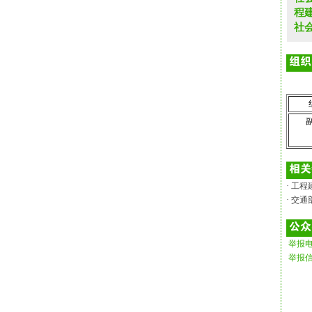
程
社
· 工
· 交
举报
举报