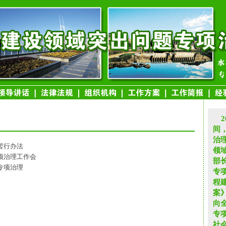
2
间
治
暂行办法
领
项治理工作会
部
专项治理
专
程
案
向
专
社