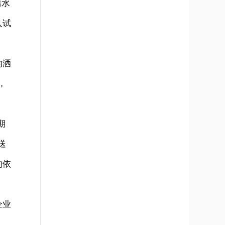
污水
入试
的洒
，
期
送
的依
企业