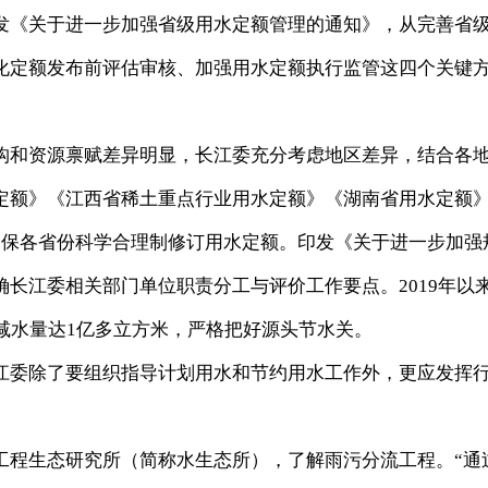
《关于进一步加强省级用水定额管理的通知》，从完善省
化定额发布前评估审核、加强用水定额执行监管这四个关键
和资源禀赋差异明显，长江委充分考虑地区差异，结合各
定额》《江西省稀土重点行业用水定额》《湖南省用水定额
确保各省份科学合理制修订用水定额。印发《关于进一步加强
长江委相关部门单位职责分工与评价工作要点。2019年以
减水量达1亿多立方米，严格把好源头节水关。
委除了要组织指导计划用水和节约用水工作外，更应发挥
程生态研究所（简称水生态所），了解雨污分流工程。“通