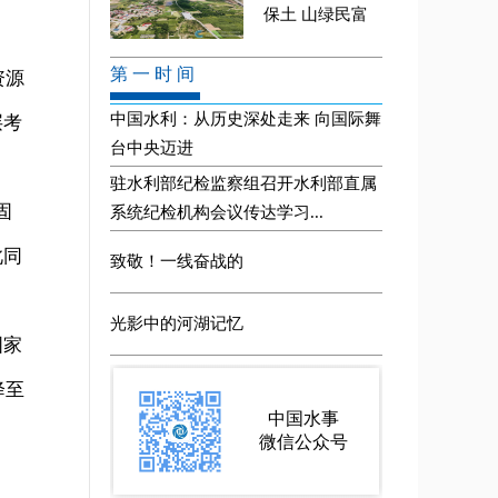
资源
层考
固
此同
国家
降至