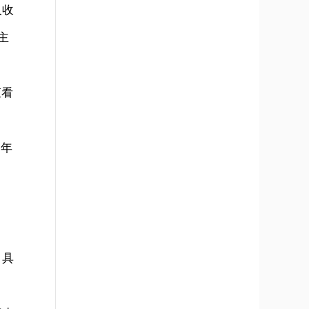
入收
主
查看
，年
，具