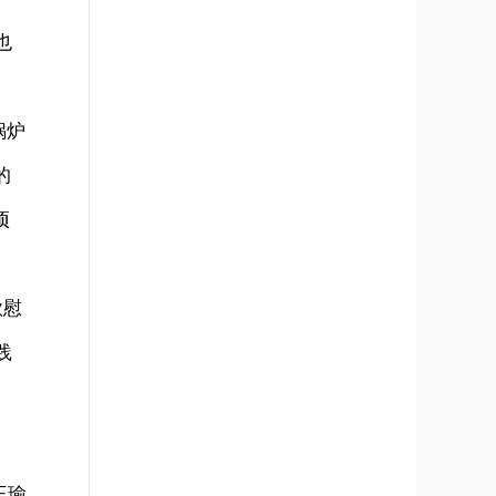
也
锅炉
的
项
欣慰
践
王瑜