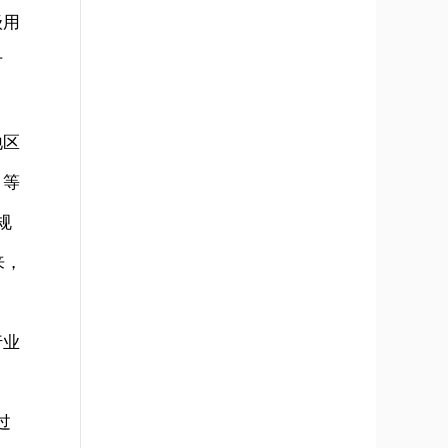
级用
方
地区
》等
规
来，
行业
过