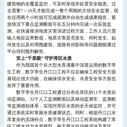
建筑物的全覆盖监控，可及时发现并处置安全隐患。过
去需要7～10天才能完成一整个周期的大坝安全监测，现
在仅用两个小时就可完成观测并自动生成成果报告，紧
急情况下重点监测断面可在五分钟内完成一次应急监
测。在快速推演地质灾害演进过程方面，工作人员只需
输入相应边界数值，地质灾害是否发生、何时发生、如
何发生以及对周围建筑、道路有何影响等问题都能通过
平台得到预判解答。
安上“千里眼” 守护库区水质
作为我国首个在大型水库满蓄中深度运用的数字孪
生工程，数字孪生丹江口工程不仅在确保工程安全方面
展现出强大功能，在确保供水安全、水质安全等方面也
发挥了重要作用。
数字孪生丹江口工程通过分布在库区的11个水质自
动监测站、32个人工监测断面以及移动监测车、监测船
等监测感知体系，实现对库区水质的全天候监控，并可
通过系统实时掌握水质健康状态。同时，根据丹江口水
库复杂的流场特点，数字孪生丹江口工程系统构建了库
区三维水动力水质模型，每天两次自动推演涉及库区