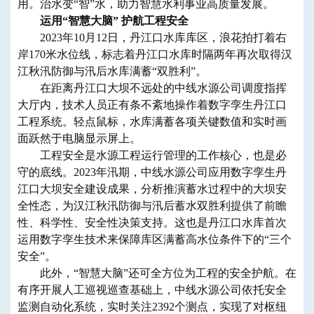
用。治水变“智”水，助力智慧水利事业高质量发展。
运用“智慧大脑” 护航工程安全
2023年10月12日，丹江口水库库区，浪花拍打着右
岸170米水位线，标志着丹江口水库时隔两年再次取得汉
江秋汛防御与汛后水库满蓄“双胜利”。
在距离丹江口大坝不远处的中线水源公司调度指挥
大厅内，技术人员正有条不紊地操作着数字孪生丹江口
工程系统。轻点鼠标，水库满蓄各项关键数值和实时画
面跃然于电脑显示屏上。
工程安全是水源工程运行管理的工作核心，也是必
守的底线。2023年汛期，中线水源公司应用数字孪生丹
江口大坝安全建设成果，分析推演蓄水过程中的大坝安
全性态，为汉江秋汛防御与汛后蓄水双胜利提供了前瞻
性、科学性、安全性决策支持。这也是丹江口水库首次
运用数字孪生技术来保障库区满蓄高水位条件下的“三个
安全”。
此外，“智慧大脑”还可全方位为工程的安全护航。在
有序开展人工巡视巡查基础上，中线水源公司依托安全
监测自动化系统，实时关注2392个测点，实现了对枢纽