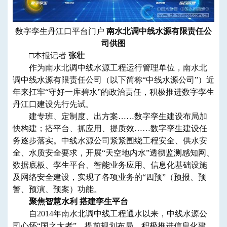
数字孪生丹江口平台门户
南水北调中线水源有限责任公
司供图
□本报记者
张壮
作为南水北调中线水源工程运行管理单位，南水北
调中线水源有限责任公司（以下简称“中线水源公司”）近
年来扛牢“守好一库碧水”的政治责任，积极推进数字孪生
丹江口建设先行先试。
建专班、定制度、出方案……数字孪生建设布局加
快构建；搭平台、抓应用、提质效……数字孪生建设任
务逐步落实。中线水源公司紧紧围绕工程安全、供水安
全、水质安全要求，开展“天空地内水”透彻监测感知网、
数据底板、孪生平台、智能业务应用、信息化基础设施
及网络安全建设，实现了各项业务的“四预”（预报、预
警、预演、预案）功能。
聚焦智慧水利 搭建孪生平台
自2014年南水北调中线工程通水以来，中线水源公
司心怀“国之大者”，提前规划布局，积极推进信息化建