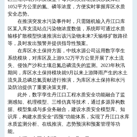
1052平方公里的氮、磷等浓度，方便实时掌握库区水质
安全态势。
在推演突发水污染事件时，只需随机输入丹江口库
区某入库支流站点污染物浓度数值，系统即可通过水质
输移扩散模型快速推演出该污染物未来7天输移扩散路径
等，及时发出预警并提供指导性预案。
在库区水土保持方面，中线水源公司运用数字孪生
系统模块，对库区及上游9.52万平方公里开展了水土流
失、侵蚀产沙和土壤总氮总磷流失的监测。2023年秋汛
期间，库区水土保持模块就9月以来上游降雨产生的水土
流失及总磷总氮贡献进行推演，为库区水土保持和水污
染防治提供了重要决策支撑。
此外，数字孪生丹江口工程水质安全功能融合了监
测感知、机理模型、三维仿真等技术，通过多源异构数
据、模型集成与多业务融合，建设水质安全模型库、知
识库，构建水质安全“四预”功能体系，实现了丹江口水库
水质监测分析、在线推演、态势预演和预案管理等功
能。