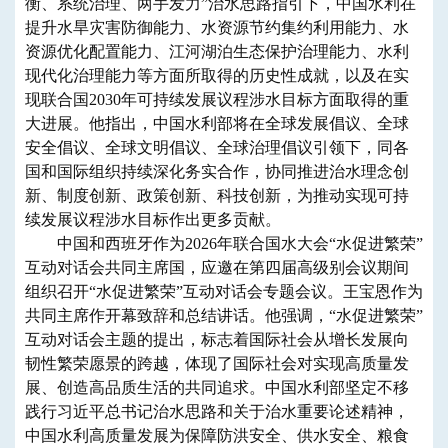
衡、系统治理、两手发力”治水思路指引下，中国水利在
提升水旱灾害防御能力、水资源节约集约利用能力、水
资源优化配置能力、江河湖泊生态保护治理能力、水利
现代化治理能力等方面所取得的历史性成就，以及在实
现联合国2030年可持续发展议程涉水目标方面取得的重
大进展。他指出，中国水利部将在全球发展倡议、全球
安全倡议、全球文明倡议、全球治理倡议引领下，同各
国和国际组织持续深化务实合作，协同推进治水理念创
新、制度创新、政策创新、科技创新，为推动实现可持
续发展议程涉水目标作出更多贡献。
中国和西班牙作为2026年联合国水大会“水促进繁荣”
互动对话会共同主席国，应邀在第四届高级别会议期间
组织召开“水促进繁荣”互动对话会专题会议。王宝恩作为
共同主席作开幕致辞和总结讲话。他强调，“水促进繁荣”
互动对话会主题的提出，标志着国际社会从增长发展向
韧性繁荣愿景的跨越，体现了国际社会对实现高质量发
展、创造高品质生活的共同追求。中国水利部坚定不移
践行习近平总书记治水思路和关于治水重要论述精神，
中国水利高质量发展为保障防洪安全、供水安全、粮食