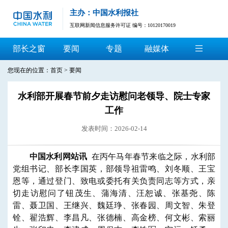
主办：中国水利报社
互联网新闻信息服务许可证 编号：10120170019
部长之窗
要闻
专题
融媒体
您现在的位置：
首页
>
要闻
水利部开展春节前夕走访慰问老领导、院士专家
工作
发表时间：2026-02-14
中国水利网站讯
在丙午马年春节来临之际，水利部
党组书记、部长李国英，部领导祖雷鸣、刘冬顺、王宝
恩等，通过登门、致电或委托有关负责同志等方式，亲
切走访慰问了钮茂生、蒲海清、汪恕诚、张基尧、陈
雷、聂卫国、王继兴、魏廷琤、张春园、周文智、朱登
铨、翟浩辉、李昌凡、张德楠、高金榜、何文彬、索丽