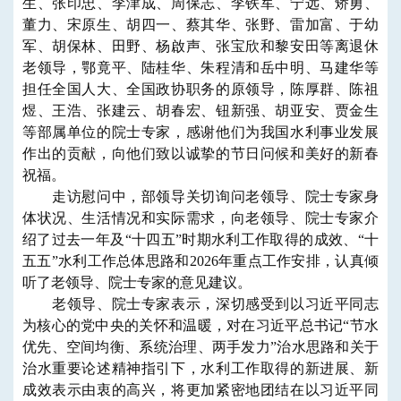
生、张印忠、李津成、周保志、李铁军、宁远、矫勇、
董力、宋原生、胡四一、蔡其华、张野、雷加富、于幼
军、胡保林、田野、杨啟声、张宝欣和黎安田等离退休
老领导，鄂竟平、陆桂华、朱程清和岳中明、马建华等
担任全国人大、全国政协职务的原领导，陈厚群、陈祖
煜、王浩、张建云、胡春宏、钮新强、胡亚安、贾金生
等部属单位的院士专家，感谢他们为我国水利事业发展
作出的贡献，向他们致以诚挚的节日问候和美好的新春
祝福。
走访慰问中，部领导关切询问老领导、院士专家身
体状况、生活情况和实际需求，向老领导、院士专家介
绍了过去一年及“十四五”时期水利工作取得的成效、“十
五五”水利工作总体思路和2026年重点工作安排，认真倾
听了老领导、院士专家的意见建议。
老领导、院士专家表示，深切感受到以习近平同志
为核心的党中央的关怀和温暖，对在习近平总书记“节水
优先、空间均衡、系统治理、两手发力”治水思路和关于
治水重要论述精神指引下，水利工作取得的新进展、新
成效表示由衷的高兴，将更加紧密地团结在以习近平同