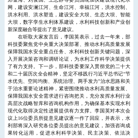
网，建设安澜江河、生命江河、幸福江河，洪水控制、
洪水利用、洪水塑造，建设安全大坝、生态大坝、智能
大坝，数字孪生水利体系建设，水利科技创新和产业创
新深度融合等提出了意见建议。
在听取大家发言后，李国英表示，过去一年来，部
科技委聚焦党中央重大决策部署、推动水利高质量发展
保障我国水安全重点任务、水利科技创新关键问题，深
入开展决策咨询和调研论证，为水利工作科学决策提供
了有力支持。下一步，部科技委要深入贯彻党的二十大
和二十届历次全会精神，坚定不移践行习近平总书记“节
水优先、空间均衡、系统治理、两手发力”治水思路和关
于治水重要论述精神，紧密围绕推动水利高质量发展、
保障我国水安全需求进行咨询把关，充分发挥水利行业
高层次战略智库和咨询机构作用，为确保基本实现水利
现代化取得决定性进展提供有力支撑。李国英对本次会
议上16位委员所提意见建议逐一作了回应，并表示，水
利部将深入研究各位委员提出的意见建议，加强咨询成
果转化运用，促进水利科学决策、民主决策、依法决