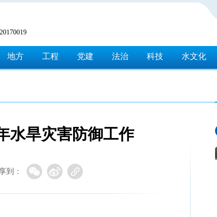
170019
地方
工程
党建
法治
科技
水文化
6年水旱灾害防御工作
享到：