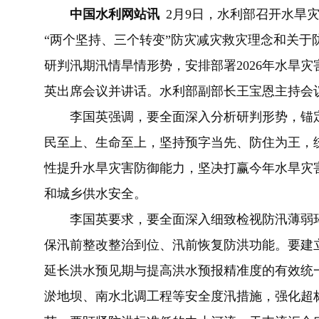
中国水利网
站讯
2月9日，水利部召开水旱
“两个坚持、三个转变”防灾减灾救灾理念和关于
研判汛期汛情旱情形势，安排部署2026年水旱
英出席会议并讲话。水利部副部长王宝恩主持会
李国英强调，要全面深入分析研判形势，锚定防
民至上、生命至上，坚持预字当先、防住为王，
性提升水旱灾害防御能力，坚决打赢今年水旱灾
和城乡供水安全。
李国英要求，要全面深入细致检视防汛薄弱环
保汛前整改整治到位、汛前恢复防洪功能。要建立
延长洪水预见期与提高洪水预报精准度的有效统
淤地坝、南水北调工程等安全度汛措施，强化超