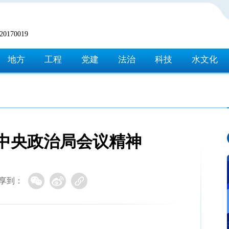
170019
地方
工程
党建
法治
科技
水文化
中央政治局会议精神
享到：