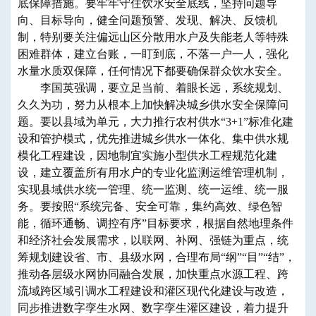
底保障措施。要牢牢守住饮水安全底线，坚持问题导
向、目标导向，健全问题预警、发现、解决、反馈机
制，特别要关注偏远山区分散用水户及失能老人等特殊
困难群体，建立台账，一盯到底，不落一户一人，强化
水量水质双保障，任何情况下都要确保群众饮水安全。
李国英强调，要立足当前、着眼长远，系统规划、
久久为功，努力从根本上加快解决城乡供水安全保障问
题。要以县域为单元，大力推行农村供水“3+1”标准化建
设和管护模式，优先推进城乡供水一体化、集中供水规
模化工程建设，因地制宜实施小型供水工程规范化建
设，建立覆盖所有用水户的专业化监测运维管理机制，
实现县域供水统一管理、统一监测、统一运维、统一服
务。要按照“系统完备、安全可靠，集约高效、绿色智
能，循环通畅、调控有序”目标要求，根据自然地理条件
和经济社会发展需求，以联网、补网、强链为重点，统
筹规划建设省、市、县级水网，合理布局“纲”“目”“结”，
推动各层级水网协同融合发展，加快重点水源工程、跨
流域跨区域引调水工程建设和灌区现代化建设与改造，
同步推进数字孪生水网、数字孪生灌区建设，着力提升