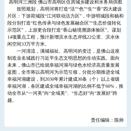
高明河三洲段 佛山市高明区住房城乡建设和水务局供图
按照规划，高明河将打造“活”“色”“生”“香”四大建设
片区：下游荷城段“江河联动活力区”，中游明城段和杨和
段分别打造“红色传承与绿色发展融合区”“生态价值转化
示范区”，上游更合段打造“香山秘境溯源体验区”。谋划
14项重点工程，预计新增滨水生态岸线22公里、滨水休
闲空间33万平方米。
一河清流，满城福祉。高明河的变迁，是佛山这座
制造业名城践行习近平生态文明思想的生动实践。面向
未来，佛山市已绘就幸福河湖与绿色水经济高质量发展
蓝图，全市将以高明河为示范引领，分批分期推进全域
幸福河湖建设，到2030年累计建成30条（个）以上省级
幸福河湖，各区建成全域幸福河湖的比例不低于60%，推
动全市从“一河美”向“全域美”、“生态好”向“发展好”跨
越。
责任编辑：陈帅