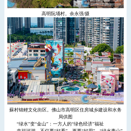
高明阮埇村。余永强/摄
蘇村锦鲤文化街区。佛山市高明区住房城乡建设和水务
局供图
“绿水”变“金山”：一方人的“绿色经济”福祉
幸福河湖，不仅要“好看”，更要“好用”。“绿水青山”