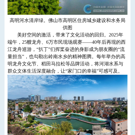
高明河水清岸绿。佛山市高明区住房城乡建设和水务局
供图
美好空间的激活，带来了文化活动的回归。2025年
端午，25艘龙舟、6万市民现场观赛——40年后再现的西
江龙舟巡游，“扒丁”们挥桨奋进的身影成为朋友圈的“流
量担当”，也勾勒出岭南水乡的精神图腾。每年举办的高
明龙舟文化节、稻田马拉松等品牌活动，将河湖水系与
群众文体生活深度融合，让“家门口的幸福”可感可及。