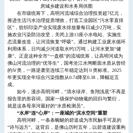
房城乡建设和水务局供图
在市级统筹下，高明河流域综合治理投资超7亿元，
推进生活污水治理提质增效，打造工业园区“污水零直排
区”，纺织印染产业实现废水排放量每日减少2万吨，实
施农业污染防治攻坚，关闭上游13座小水电站、实施生
态流量改造，让河流恢复“呼吸”。通过构建工业废水循环
利用体系，日均减少河道取水约3万吨，让河水更加“健
康”。正是这种全市“一盘棋”的流域统筹，让高明河成为
佛山河流治理的“优等生”，国考沧江水闸断面水质从曾经
的Ⅳ类，一路逆袭至连续三年稳定达到Ⅱ类标准。2025
年更实现全年综合污染指数从0.74降至0.38，降幅近五
成。
如今，漫步高明河畔，“清水绿岸、鱼翔浅底”不再是
报告里的形容词。国家一级保护动物鼋的回归与繁衍，
就是这条母亲河最好的“水质检测员”。
“水岸”连“心岸”：一座城的“滨水空间”重塑
高明河畔，一条条蜿蜒的碧道成为市民触手可及的
“诗与远方”。这背后，是佛山历时五年，以碧道建设重构