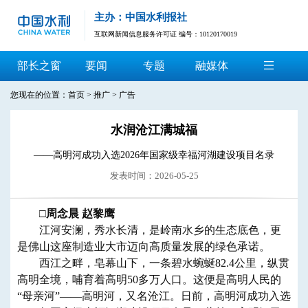
主办：中国水利报社
互联网新闻信息服务许可证 编号：10120170019
部长之窗
要闻
专题
融媒体
您现在的位置：
首页
>
推广
>
广告
水润沧江满城福
——高明河成功入选2026年国家级幸福河湖建设项目名录
发表时间：2026-05-25
□
周念晨 赵黎鹰
江河安澜，秀水长清，是岭南水乡的生态底色，更
是佛山这座制造业大市迈向高质量发展的绿色承诺。
西江之畔，皂幕山下，一条碧水蜿蜒82.4公里，纵贯
高明全境，哺育着高明50多万人口。这便是高明人民的
“母亲河”——高明河，又名沧江。日前，高明河成功入选