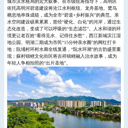
城市滨水格局的宏大叙事。在市级统筹指导下，高明区
依托高明河碧道建设将沧江水利枢纽、龙舟基地、鹭鸟
栖息地串珠成链，成为全市“碧道+乡村振兴”的典范。亲
水空间建设硕果累累，曾经“硬化、白化”的河岸，通过生
态化改造，变成了可以呼吸的“生态滤芯”。人水和谐的环
境更让老百姓“看得见水、记得住乡愁”，西江新城滨江湿
地公园、明湖二期成为市民“15分钟亲水圈”的网红打卡
地；阮埇村环村水廊全线复通，“阮水环潮”的古韵盛景重
现；蘇村锦鲤文化街区将吉祥锦鲤融入治水故事，成为
年轻人争相拍照的“出片圣地”。