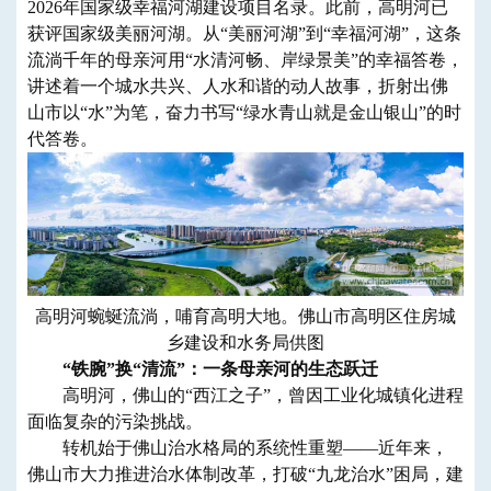
2026年国家级幸福河湖建设项目名录。此前，高明河已
获评国家级美丽河湖。从“美丽河湖”到“幸福河湖”，这条
流淌千年的母亲河用“水清河畅、岸绿景美”的幸福答卷，
讲述着一个城水共兴、人水和谐的动人故事，折射出佛
山市以“水”为笔，奋力书写“绿水青山就是金山银山”的时
代答卷。
高明河蜿蜒流淌，哺育高明大地。佛山市高明区住房城
乡建设和水务局供图
“铁腕”换“清流”：一条母亲河的生态跃迁
高明河，佛山的“西江之子”，曾因工业化城镇化进程
面临复杂的污染挑战。
转机始于佛山治水格局的系统性重塑——近年来，
佛山市大力推进治水体制改革，打破“九龙治水”困局，建