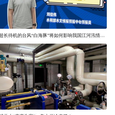
超长待机的台风“白海豚”将如何影响我国江河汛情？ | 汛问水雨情