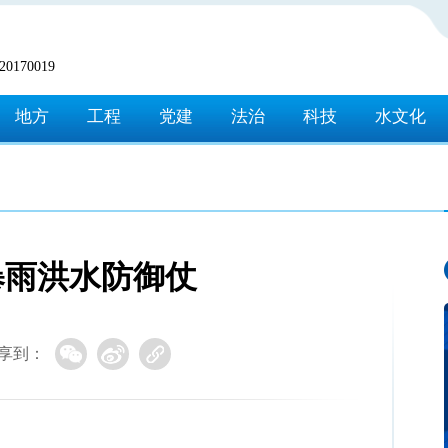
170019
地方
工程
党建
法治
科技
水文化
暴雨洪水防御仗
享到：