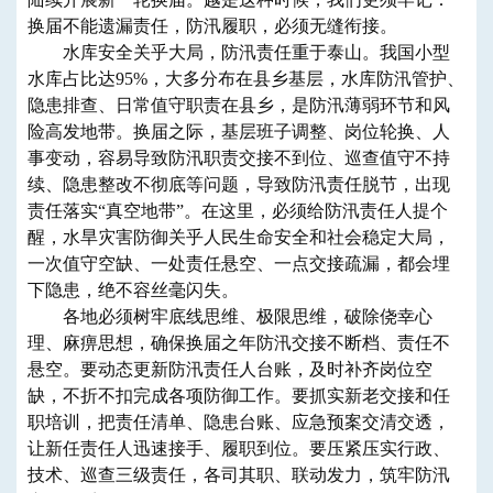
换届不能遗漏责任，防汛履职，必须无缝衔接。
水库安全关乎大局，防汛责任重于泰山。我国小型
水库占比达95%，大多分布在县乡基层，水库防汛管护、
隐患排查、日常值守职责在县乡，是防汛薄弱环节和风
险高发地带。换届之际，基层班子调整、岗位轮换、人
事变动，容易导致防汛职责交接不到位、巡查值守不持
续、隐患整改不彻底等问题，导致防汛责任脱节，出现
责任落实“真空地带”。在这里，必须给防汛责任人提个
醒，水旱灾害防御关乎人民生命安全和社会稳定大局，
一次值守空缺、一处责任悬空、一点交接疏漏，都会埋
下隐患，绝不容丝毫闪失。
各地必须树牢底线思维、极限思维，破除侥幸心
理、麻痹思想，确保换届之年防汛交接不断档、责任不
悬空。要动态更新防汛责任人台账，及时补齐岗位空
缺，不折不扣完成各项防御工作。要抓实新老交接和任
职培训，把责任清单、隐患台账、应急预案交清交透，
让新任责任人迅速接手、履职到位。要压紧压实行政、
技术、巡查三级责任，各司其职、联动发力，筑牢防汛