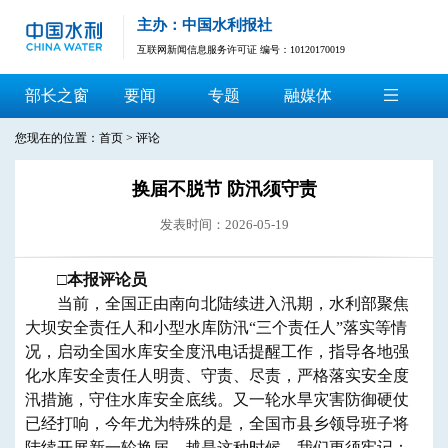
主办：中国水利报社
互联网新闻信息服务许可证 编号：10120170019
部长之窗
要闻
专题
融媒体
您现在的位置：
首页
>
评论
换届不脱节 防汛须守责
发表时间：2026-05-19
​□
本报评论员
当前，全国正由南向北陆续进入汛期，水利部聚焦
大坝安全责任人和小型水库防汛“三个责任人”落实等情
况，启动全国水库安全度汛电话提醒工作，指导各地强
化水库安全责任人明责、守责、尽责，严格落实安全度
汛措施，守住水库安全底线。又一轮水旱灾害防御硬仗
已经打响，今年尤为特殊的是，全国市县乡领导班子将
陆续开展新一轮换届。越是这种时候，我们更须牢记：