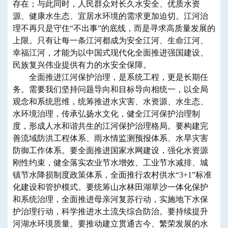
存在；与此同时，人民群众对长久水安全、优质水资
源、健康水生态、宜居水环境的需求更加迫切。江河治
理不再只是守住“不出事”的底线，而是寻求高质量发展的
上限。只有让每一条江河都成为安全江河、生命江河、
幸福江河，才能为以中国式现代化全面推进强国建设、
民族复兴伟业提供有力的水安全保障。
全面推进江河保护治理，是系统工程，更是长期任
务。需要我们坚持问题导向和目标导向相统一，以全局
观念和系统思维，统筹推进水灾害、水资源、水生态、
水环境治理，传承弘扬水文化，健全江河保护治理制
度，形成人水和谐共生的江河保护治理格局。要构建完
善流域防洪工程体系、雨水情监测预报体系、水旱灾害
防御工作体系。要全面推进国家水网建设，强化水资源
刚性约束，健全落实农业节水增效、工业节水减排、城
镇节水降损制度政策体系，全面推行农村供水“3+1”标准
化建设和管护模式。要统筹山水林田湖草沙一体化保护
和系统治理，全面推进母亲河复苏行动，实施地下水保
护治理行动，科学推进水土流失综合防治。要持续提升
河湖水环境质量。要推动建立贯通古今、繁荣发展的水