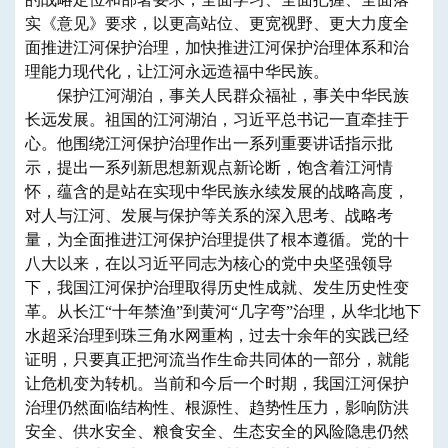
实《意见》要求，以更高站位、更宽视野、更大力度全
面推进江河保护治理，加快推进江河保护治理体系和治
理能力现代化，让江河永远造福中华民族。
保护江河湖泊，事关人民群众福祉，事关中华民族
长远发展。祖国的江河湖泊，习近平总书记一直牵挂于
心。他围绕江河保护治理作出一系列重要讲话指示批
示，提出一系列新思想新观点新论断，饱含着江河情
怀，蕴含的是站在实现中华民族永续发展的战略高度，
对人与江河、发展与保护等关系的深入思考、战略考
量，为全面推进江河保护治理提供了根本遵循。党的十
八大以来，在以习近平同志为核心的党中央坚强领导
下，我国江河保护治理取得历史性成就、发生历史性变
革。从长江“十年禁渔”到黄河“几字弯”治理，从华北地下
水超采治理到珠三角水网重构，过去十余年的实践已经
证明，只要真正把河流当作生命共同体的一部分，就能
让危机变为转机。当前和今后一个时期，我国江河保护
治理仍然面临结构性、根源性、趋势性压力，影响防洪
安全、供水安全、粮食安全、生态安全的风险隐患仍然