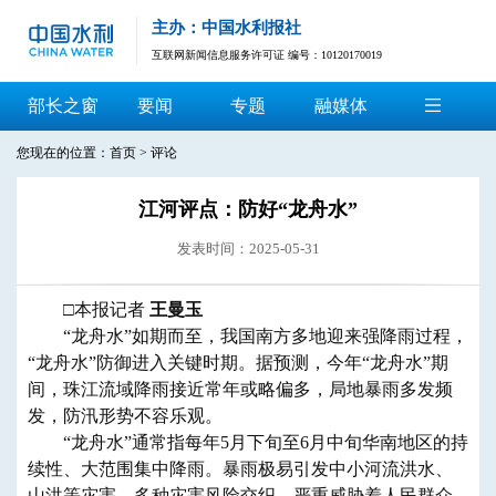
主办：中国水利报社
互联网新闻信息服务许可证 编号：10120170019
部长之窗
要闻
专题
融媒体
您现在的位置：
首页
>
评论
江河评点：防好“龙舟水”
发表时间：2025-05-31
□本报记者
王曼玉
“龙舟水”如期而至，我国南方多地迎来强降雨过程，
“龙舟水”防御进入关键时期。据预测，今年“龙舟水”期
间，珠江流域降雨接近常年或略偏多，局地暴雨多发频
发，防汛形势不容乐观。
“龙舟水”通常指每年5月下旬至6月中旬华南地区的持
续性、大范围集中降雨。暴雨极易引发中小河流洪水、
山洪等灾害。多种灾害风险交织，严重威胁着人民群众