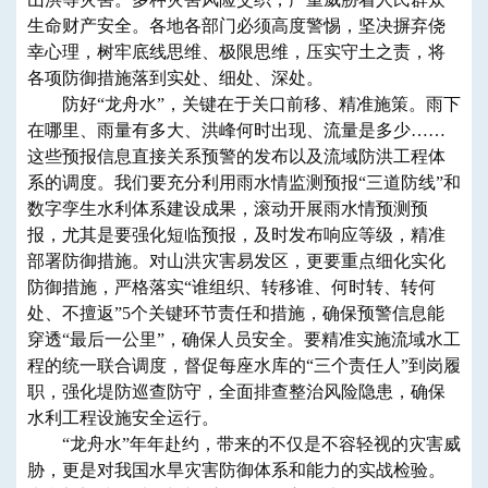
生命财产安全。各地各部门必须高度警惕，坚决摒弃侥
幸心理，树牢底线思维、极限思维，压实守土之责，将
各项防御措施落到实处、细处、深处。
防好“龙舟水”，关键在于关口前移、精准施策。雨下
在哪里、雨量有多大、洪峰何时出现、流量是多少……
这些预报信息直接关系预警的发布以及流域防洪工程体
系的调度。我们要充分利用雨水情监测预报“三道防线”和
数字孪生水利体系建设成果，滚动开展雨水情预测预
报，尤其是要强化短临预报，及时发布响应等级，精准
部署防御措施。对山洪灾害易发区，更要重点细化实化
防御措施，严格落实“谁组织、转移谁、何时转、转何
处、不擅返”5个关键环节责任和措施，确保预警信息能
穿透“最后一公里”，确保人员安全。要精准实施流域水工
程的统一联合调度，督促每座水库的“三个责任人”到岗履
职，强化堤防巡查防守，全面排查整治风险隐患，确保
水利工程设施安全运行。
“龙舟水”年年赴约，带来的不仅是不容轻视的灾害威
胁，更是对我国水旱灾害防御体系和能力的实战检验。