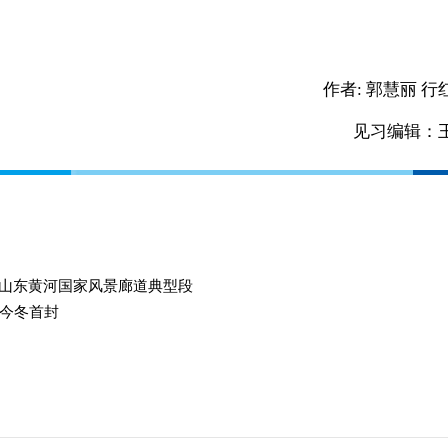
作者:
郭慧丽 行
见习编辑：
选山东黄河国家风景廊道典型段
今冬首封