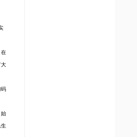
实
，在
广大
扫码
，始
民生