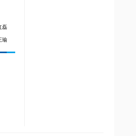
红磊
王瑜