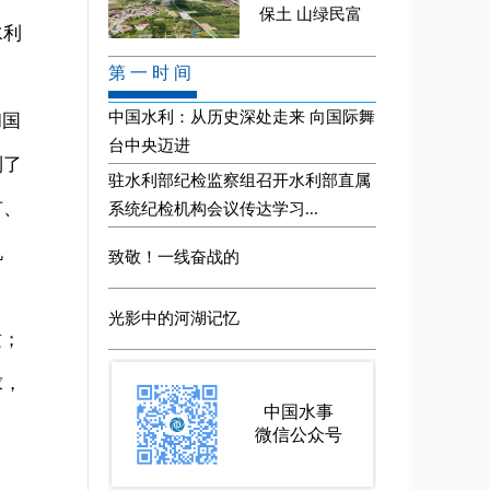
水利
和国
到了
市、
机
质；
求，