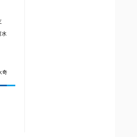
支
河水
永奇