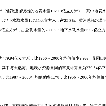
方米（含跨流域调出的地表水量102.13亿立方米），其中地表
7%；地下水取水量127.11亿立方米，占25.3%。黄河总耗水量
55亿立方米，占总耗水量的78.1%；地下水耗水量86.02亿立方
9.94亿立方米，比1956～2000年均值偏少9.9%；花园口
米，其中与天然河川地表水资源量间的重复计算量为270.54亿
比1987～2000年均值偏多1.7%，比1956～2000年均值偏
5亿吨，其中城镇居民生活废污水排放量11.66亿吨，第二产