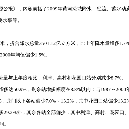
公报》，内容囊括了2009年黄河流域降水、径流、蓄水动
要水事等。
米，折合降水总量3501.12亿立方米，比上年降水量增多1.7
～2000年均值偏少1.5%。
量与上年度相比，利津、高村和花园口站分别减少8.7%、
多达50.9%，剩余站增多幅度在8.8%以内；与1987～2000
%，龙门以下各站偏少7.0%～13.2%，其中花园口站偏少13.2
站偏多29.2%外，其余各站全部偏少，其中利津、高村、花园口
之间。