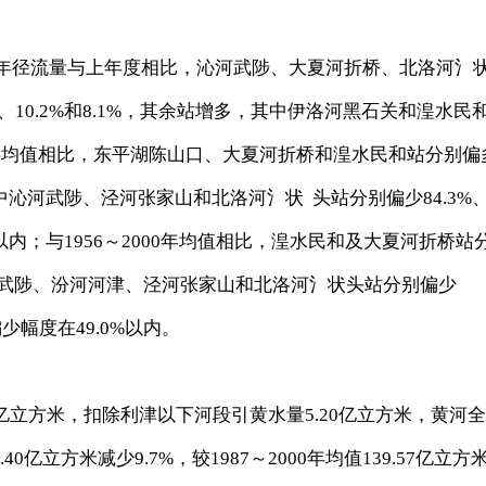
年径流量与上年度相比，沁河武陟、大夏河折桥、北洛河氵
%、10.2%和8.1%，其余站增多，其中伊洛河黑石关和湟水民
～2000年均值相比，东平湖陈山口、大夏河折桥和湟水民和站分别偏
少，其中沁河武陟、泾河张家山和北洛河氵状 头站分别偏少84.3%
.0%以内；与1956～2000年均值相比，湟水民和及大夏河折桥站
沁河武陟、汾河河津、泾河张家山和北洛河氵状头站分别偏少
站偏少幅度在49.0%以内。
0亿立方米，扣除利津以下河段引黄水量5.20亿立方米，黄河
40亿立方米减少9.7%，较1987～2000年均值139.57亿立方