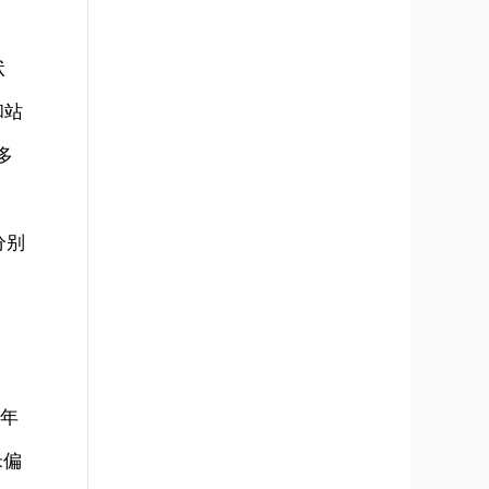
状
和站
多
、
分别
全年
米偏