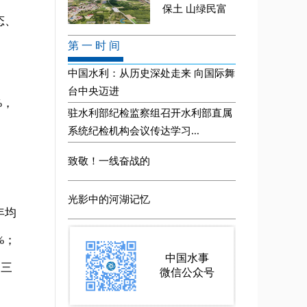
态、
%，
年均
%；
、三