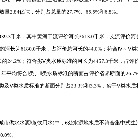
2.84亿吨，分别占总量的27.7%、65.5%和6.8%。
9.3千米，其中黄河干流评价河长3613.0千米，支流评价河
准的河长为6180.0千米，占评价总河长的44.0%；符合Ⅳ～Ⅴ类
的24.2%；符合劣Ⅴ类水质标准的河长为4457.3千米，占评
，年平均符合Ⅰ类、Ⅱ类水质标准的断面占评价省界断面的26.7
类及Ⅴ类水质标准的断面分别占23.3%和3.3%，劣于Ⅴ类水质
城市供水水源地(饮用水)中，6处水源地水质不符合集中式生
.0%。