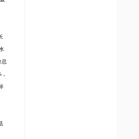
长
水
价总
%，
标
活