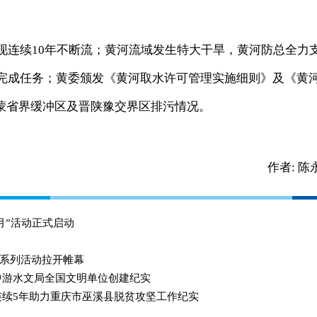
现连续10年不断流；黄河流域发生特大干旱，黄河防总全力
额完成任务；黄委颁发《黄河取水许可管理实施细则》及《黄
蒙省界缓冲区及晋陕豫交界区排污情况。
作者:
陈
月”活动正式启动
周”系列活动拉开帷幕
中游水文局全国文明单位创建纪实
连续5年助力重庆市巫溪县脱贫攻坚工作纪实