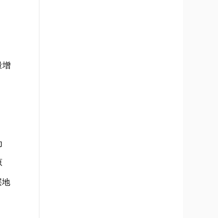
量增
为
原
层地