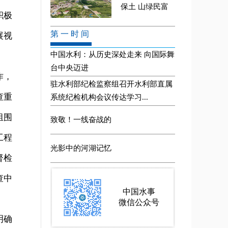
积极
展视
作，
查重
组围
工程
督检
查中
明确