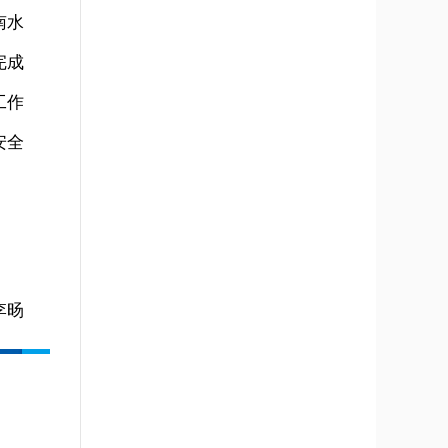
南水
完成
工作
安全
李旸