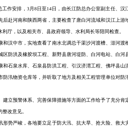
工作安排，3月8日至14日，由长江防总办公室副主任、汉
先后赴河南和陕西两省，主要检查了唐白河流域和汉江上游
水利厅，以及相关市、县政府领导、水利局长等陪同检查。
和汉中市，实地查看了南水北调总干渠沙河渡槽、澎河渡
城区防洪及橡胶坝工程、新野县唐河堤防、白河电站、白河
康和石泉水库、石泉县防洪工程、引汉济渭工程、佛坪县山
市防汛物资仓库等，并听取了地方及相关工程管理单位对防
建立预警体系、完善保障措施等方面的工作给予了充分肯
的整改意见。
形势严峻，各地要立足于防大汛、抗大旱、抢大险、救大