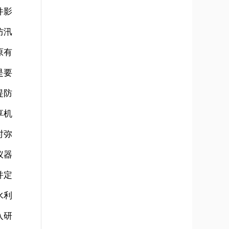
件影
防汛
原有
是要
堤防
享机
时弥
仪器
并定
水利
入研