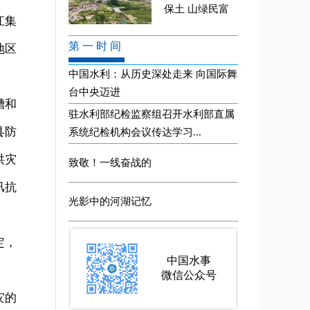
江集
地区
槽和
县防
洪灾
汛抗
定，
灾的