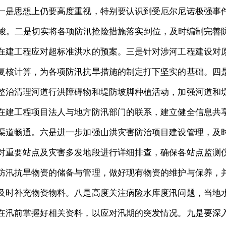
一是思想上仍要高度重视，特别要认识到受厄尔尼诺极强事
严峻。二是切实将各项防汛抢险措施落实到位，及时编制完善
在建工程应对超标准洪水的预案。三是针对涉河工程建设对
复核计算，为各项防汛抗旱措施的制定打下坚实的基础。四
整治清理河道行洪障碍物和堤防坡脚种植活动，加强河道和
在建工程项目法人与地方防汛部门的联系，建立健全信息共
渠道畅通。六是进一步加强山洪灾害防治项目建设管理，及
对重要站点及灾害多发地段进行详细排查，确保各站点监测
防汛抗旱物资的储备与管理，做好现有物资的维护与保养，
及时补充物资物料。八是高度关注病险水库度汛问题，当地
在汛前掌握好相关资料，以应对汛期的突发情况。九是要深