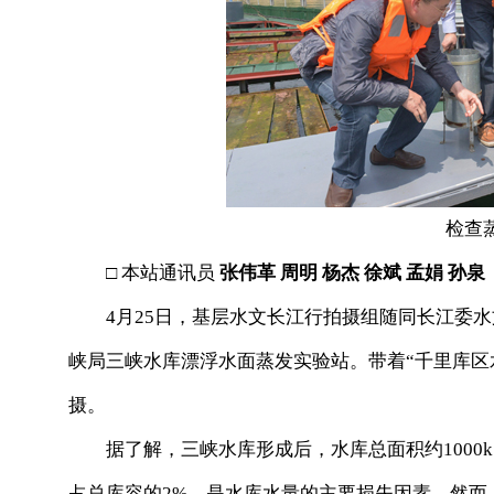
检查
□ 本站通讯员
张伟革 周明 杨杰 徐斌 孟娟 孙泉
4月25日，基层水文长江行拍摄组随同长江委水
峡局三峡水库漂浮水面蒸发实验站。带着“千里库区
摄。
据了解，三峡水库形成后，水库总面积约1000k
占总库容的2%，是水库水量的主要损失因素。然而