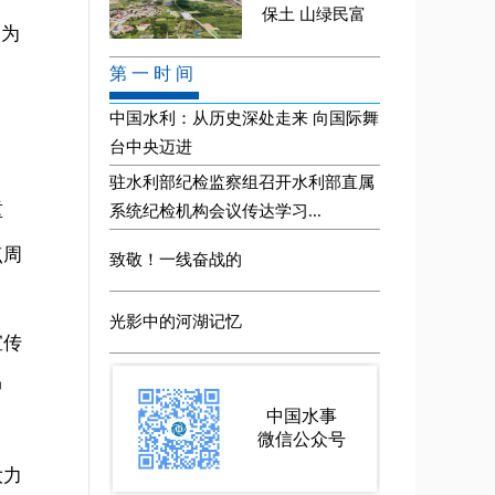
”为
、
重
点周
宣传
中
大力