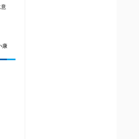
水意
小康