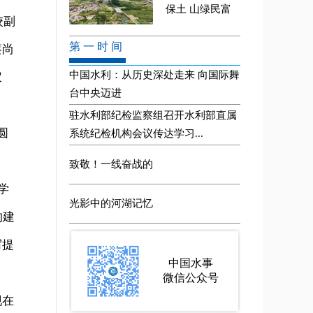
校副
蔡尚
仪
圆
学
的建
写提
现在