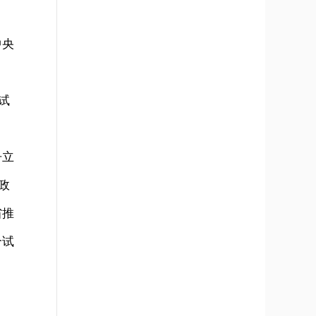
中央
试
争立
政
省推
合试