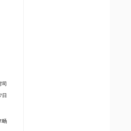
村司
7日
李旸