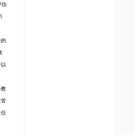
评估
5
级的
政
予以
验教
设管
设任