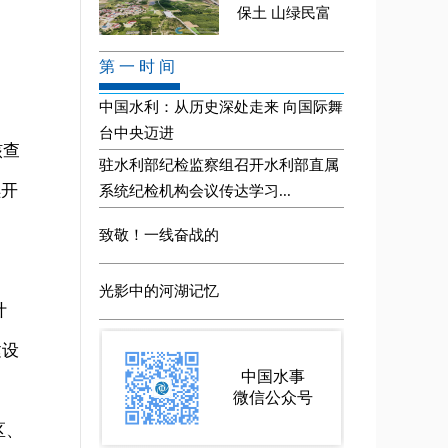
核查
续开
计
建设
区、