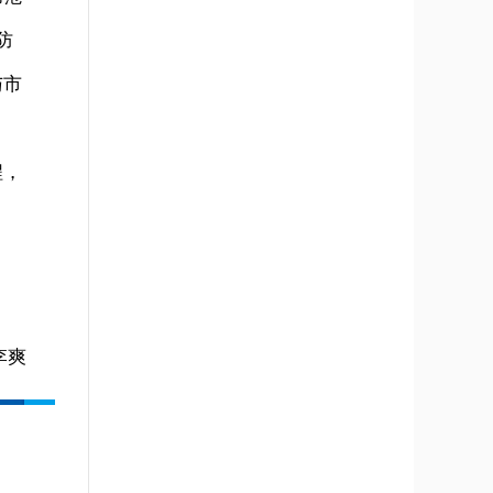
防
与市
程，
李爽