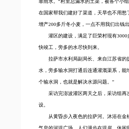
靠雨水。“村里总漏水的土渠，被各个小
在国家帮我们建好了渠道，天旱也不用愁
增产200多斤冬小麦，一点不用我们出钱
灌区的建设，满足了巨荣村现有3000多
快竣工，旁多的水尽快到来。
拉萨市水利局副局长、来自江苏省的援
水，旁多输水洞打通后连通灌溉渠系，能
个输水洞，也就是解决水源问题。”
采访完澎波灌区两天之后，采访组再次
设。
从黄昏步入夜色的拉萨河。沐浴在金橘
气息的河堤广场，人们漫步在堤岸，休闲