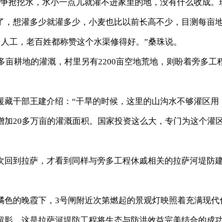
组争抢挖水，水小一点儿就灌不进家里的地，没有什么收成。
了，想灌多少就灌多少，小麦也比以前长高不少，目测每亩
出人工，老百姓都称赞这个水渠修得好。”桑珠说。
亩耕地的灌溉，村里另有2200亩空地荒地，则盼着旁多工
藏干部王建介绍：“干旱的时候，这里的山沟水不够灌区用
增加20多万亩的灌溉面积。国家投资这么大，专门为这个灌
回到拉萨，才看到同样与旁多工程休戚相关的拉萨河堤防
色的晚霞下，3号闸附近次第燃起的景观灯映照着充满现代
留影。这是拉萨河堤防工程将生态与防洪效益完美结合的成