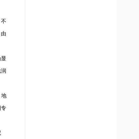
，不
自由
为显
滋润
，地
利专
配