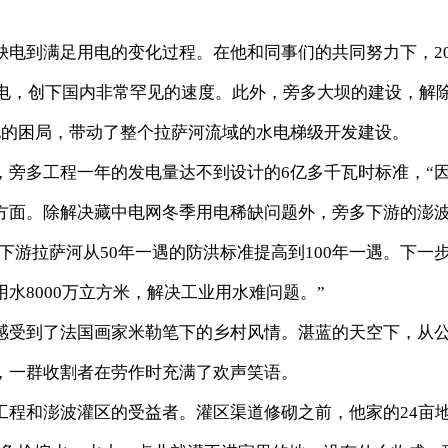
到满足用电的变化过程。在他和同事们的共同努力下，20
发电，创下国内非常罕见的速度。此外，旁多大坝的建设，解
电的困局，带动了整个拉萨河流域的水电梯级开发建设。
多工程一年的发电量达不到设计的6亿多千瓦时标准，“
方面。除解决藏中电网冬季用电稀缺问题外，旁多下游的澎
使下游拉萨河从50年一遇的防洪标准提高到100年一遇。下一
水8000万立方米，解决工业用水难问题。”
受到了法国画家米勒笔下的乡村风情。湛蓝的天空下，从
，一群收割者在劳作时充满了欢声笑语。
和澎波灌区的受益者。灌区渠道修砌之前，他家的24亩