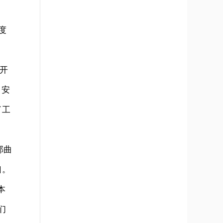
度
开
，安
了工
那曲
口。
本
们