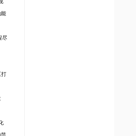
现
地能
程尽
区打
建
化
功范