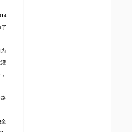
14
除了
因为
波灌
步，
公路
地全