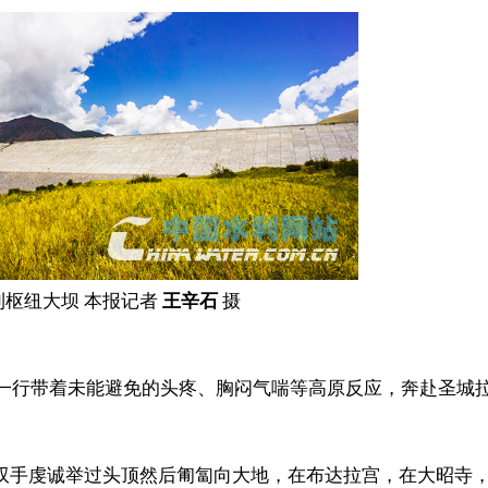
利枢纽大坝 本报记者
王辛石
摄
一行带着未能避免的头疼、胸闷气喘等高原反应，奔赴圣城
手虔诚举过头顶然后匍匐向大地，在布达拉宫，在大昭寺