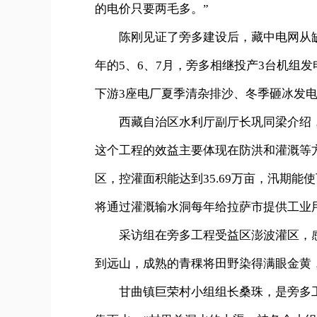
的电价只要两毛多。”
陈刚见证了旁多建设后，藏中电网从缺电
年的5、6、7月，旁多相继投产3台机组
下游3座电厂夏季清杂排沙、冬季砸冰发
西藏自治区水利厅副厅长巩同梁介绍，旁
这个工程的效益主要体现在防洪和灌溉等
区，控灌面积能达到35.69万亩，汛期能
将通过灌溉输水洞每年给拉萨市提供工业用
采访组在旁多工程受益区澎波灌区，感
到远山，成熟的青稞将田野染得满眼金黄
甘曲镇巨荣村小组组长桑珠，是旁多工程