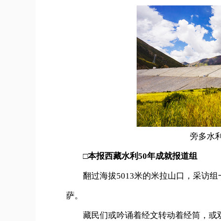
旁多水
□
本报西藏水利50年成就报道组
翻过海拔5013米的米拉山口，采访组
萨。
藏民们或吟诵着经文转动着经筒，或双