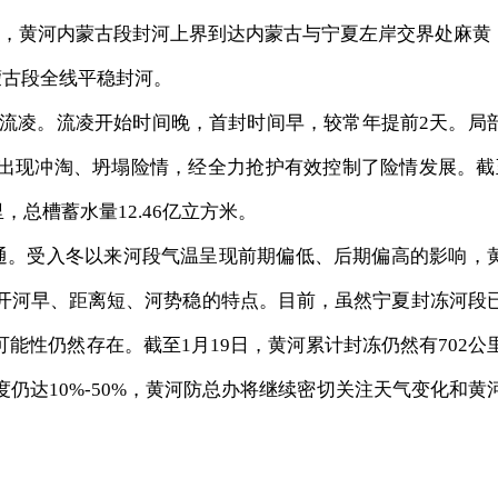
2时，黄河内蒙古段封河上界到达内蒙古与宁夏左岸交界处麻黄
蒙古段全线平稳封河。
始流凌。流凌开始时间晚，首封时间早，较常年提前2天。局
出现冲淘、坍塌险情，经全力抢护有效控制了险情发展。截
里，总槽蓄水量12.46亿立方米。
通。受入冬以来河段气温呈现前期偏低、后期偏高的影响，
开河早、距离短、河势稳的特点。目前，虽然宁夏封冻河段
能性仍然存在。截至1月19日，黄河累计封冻仍然有702公
仍达10%-50%，黄河防总办将继续密切关注天气变化和黄