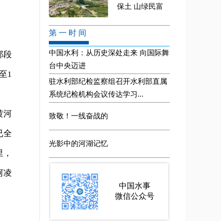
部段
至1
黄河
已全
里，
河凌