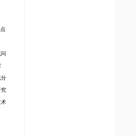
试点
溉问
需
充分
研究
技术