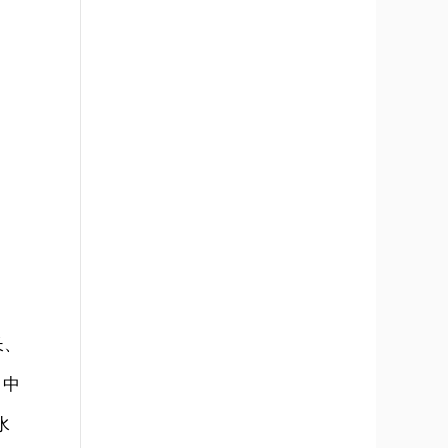
长、
、中
水