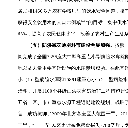
居民和1460多万农村学校师生的饮水安全问题，提前
获得安全饮用水的人口比例减半”的目标，集中供水工程
63%，提高了农民健康水平，改善了农村生产生活
（五）防洪减灾薄弱环节建设明显加强。
按照十
间完成了全国7356座大中型和重点小型病险水库除险
地以及大量重要基础设施的水库溃坝威胁。在此基础
小（1）型病险水库和15891座重点小（2）型病险
治理，开展1100个县级山洪灾害防治非工程措施
五省（区、市）重点水源工程近期建设规划。战胜
害，成功抗御了2009年北方冬麦区大范围干旱、20
干旱，“十一五”以来累计减免粮食损失7780亿斤