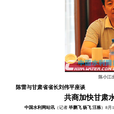
陈小江
陈雷与甘肃省省长刘伟平座谈
共商加快甘肃
中国水利网站讯
（记者
毕鹏飞 杨飞 汪栋
）8月