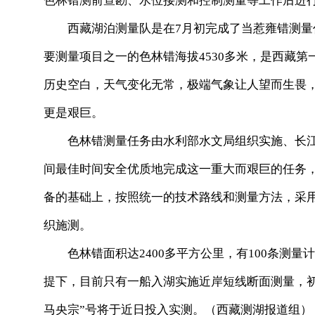
色林错测前查勘、水位接测和控制测量等工作后进
西藏湖泊测量队是在7月初完成了当惹雍错测量任
要测量项目之一的色林错海拔4530多米，是西藏
历史空白，天气变化无常，极端气象让人望而生畏
更是艰巨。
色林错测量任务由水利部水文局组织实施、长江委
间最佳时间安全优质地完成这一重大而艰巨的任务
备的基础上，按照统一的技术路线和测量方法，采用
织施测。
色林错面积达2400多平方公里，有100条测量
提下，目前只有一船入湖实施近岸短线断面测量，初
马央宗”号将于近日投入实测。（西藏测湖报道组）