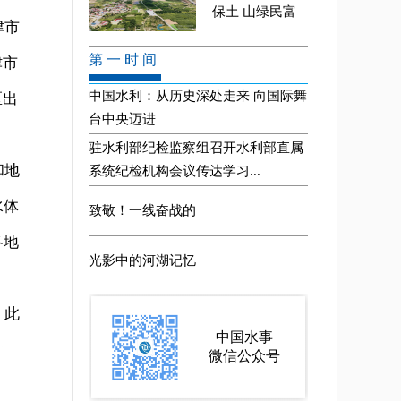
津市
津市
区出
和地
水体
各地
，此
时