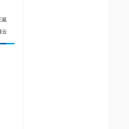
王延
秀云