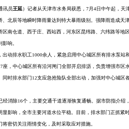
通讯员
王延
）记者从天津市水务局获悉，7月4日中午起，天
桥、北辰等地瞬时降雨量达到特大暴雨级别。强降雨造成天
桥区南仓道、西于庄、西站西，河东区昆纬路、六纬路等地
到影响。
动排水职工1000余人，紧急启用中心城区所有排水泵站
27座，中心城区所有沿河闸门全部开启排沥，负责增强市区
。同时排水部门12支应急抢险队全部出动，加强对中心城区
经消除16个，主要交通干道逐渐恢复通畅。据市防指介绍
明显影响，全市主要河道水位平稳。目前，排水部门正抓紧
门将密切关注雨情变化，及时采取应对措施。