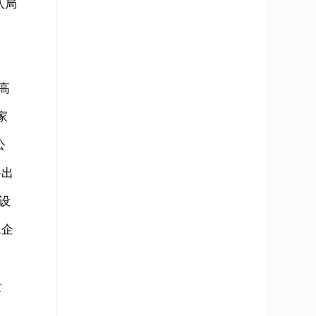
八局
高
家
公
务出
设
工企
贵