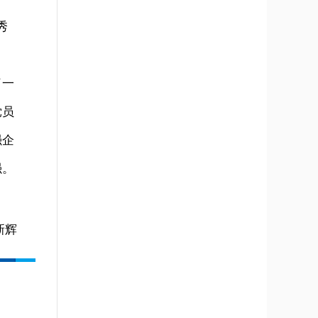
秀
了一
党员
强企
强。
新辉