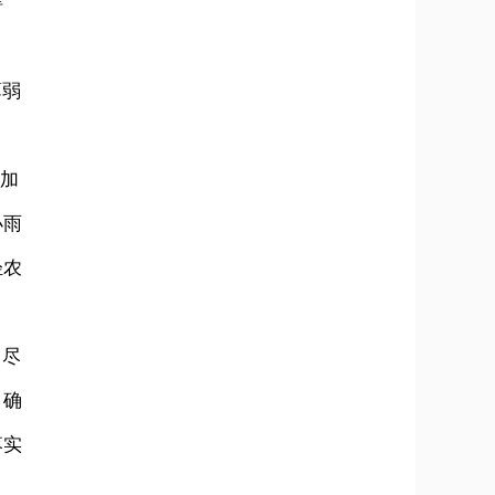
碍
薄弱
，加
小雨
轻农
，尽
，确
落实