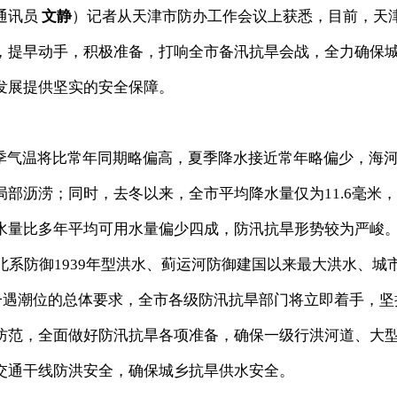
通讯员
文静
）记者从天津市防办工作会议上获悉，目前，天
，提早动手，积极准备，打响全市备汛抗旱会战，全力确保
发展提供坚实的安全保障。
气温将比常年同期略偏高，夏季降水接近常年略偏少，海
部沥涝；同时，去冬以来，全市平均降水量仅为11.6毫米
水量比多年平均可用水量偏少四成，防汛抗旱形势较为严峻
北系防御1939年型洪水、蓟运河防御建国以来最大洪水、城
年一遇潮位的总体要求，全市各级防汛抗旱部门将立即着手，坚
防范，全面做好防汛抗旱各项准备，确保一级行洪河道、大
交通干线防洪安全，确保城乡抗旱供水安全。