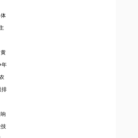
具体
主
、黄
争年
农
洪排
急响
险技