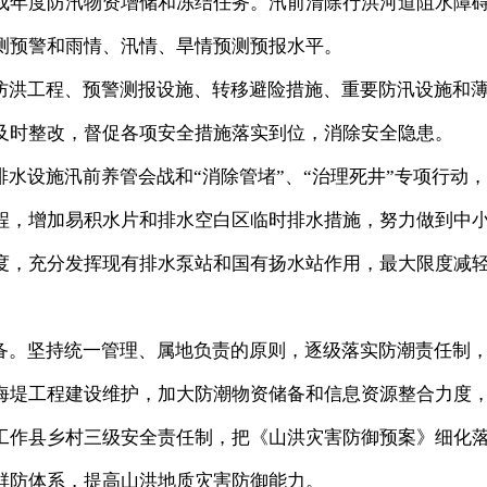
成年度防汛物资增储和冻结任务。汛前清除行洪河道阻水障
测预警和雨情、汛情、旱情预测预报水平。
洪工程、预警测报设施、转移避险措施、重要防汛设施和
及时整改，督促各项安全措施落实到位，消除安全隐患。
水设施汛前养管会战和“消除管堵”、“治理死井”专项行动
程，增加易积水片和排水空白区临时排水措施，努力做到中
度，充分发挥现有排水泵站和国有扬水站作用，最大限度减
。坚持统一管理、属地负责的原则，逐级落实防潮责任制
海堤工程建设维护，加大防潮物资储备和信息资源整合力度
工作县乡村三级安全责任制，把《山洪灾害防御预案》细化
群防体系，提高山洪地质灾害防御能力。