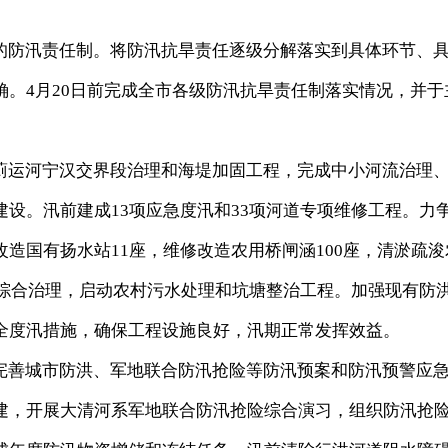
防汛责任制。将防汛抗旱责任逐级分解落实到具体环节、
。4月20日前完成全市各级防汛抗旱责任制落实情况，并于
运河宁汉交界段治理和海堤加固工程，完成中小河流治理
设。汛前建成13项应急度汛和33项河道专项维修工程。力
造国有扬水站11座，维修改造农用桥闸涵100座，清淤疏浚
道综合治理，启动农村污水处理和坑塘整治工程。加强现有防
全度汛措施，确保工程设施良好，汛期正常发挥效益。
善城市防洪、军地联合防汛抢险等防汛预案和防汛预警应
建，开展大清河系军地联合防汛抢险综合演习，组织防汛抢