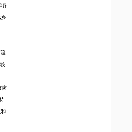
津各
城乡
河流
，较
。
市防
持
型和