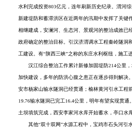
水利完成投资803亿元，连年刷新历史纪录。渭河综
新建堤防和蓄滞洪区在近两年的汛期中发挥了关键
相继建成，安澜河、生态河、景观河的整治成效已
政府确定的整治目标。引汉济渭调水工程秦岭隧洞
工建设。有“陕西三峡”之称的东庄水利枢纽，施工
汉江综合整治工作累计新修加固堤防214公里，
加快建设，多年的防洪心腹之患正在逐步得到解决
安市杨家山输水隧洞已经贯通；榆林黄河引水工程
19.76输水隧洞已完工16.4公里，明年有望实现
土坝填筑完成，西安李家河水库开始蓄水，亭口水
其他“双十双网”水源工程中，宝鸡市石头河引水