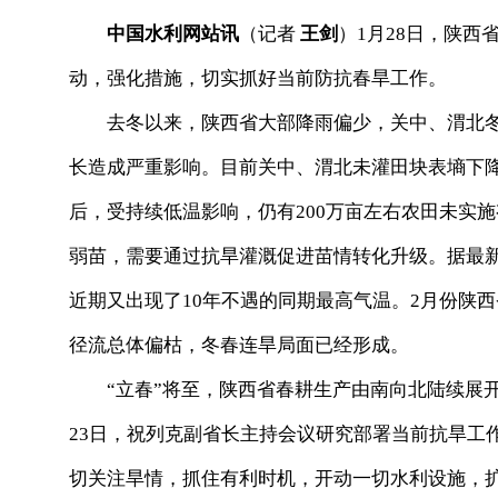
中国水利网站讯
（记者
王剑
）1月28日，陕
动，强化措施，切实抓好当前防抗春旱工作。
去冬以来，陕西省大部降雨偏少，关中、渭北冬
长造成严重影响。目前关中、渭北未灌田块表墒下降至
后，受持续低温影响，仍有200万亩左右农田未实
弱苗，需要通过抗旱灌溉促进苗情转化升级。据最新
近期又出现了10年不遇的同期最高气温。2月份陕
径流总体偏枯，冬春连旱局面已经形成。
“立春”将至，陕西省春耕生产由南向北陆续展开
23日，祝列克副省长主持会议研究部署当前抗旱工
切关注旱情，抓住有利时机，开动一切水利设施，